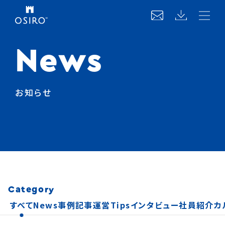
News
お知らせ
Category
すべて
News
事例記事
運営Tips
インタビュー
社員紹介
カ