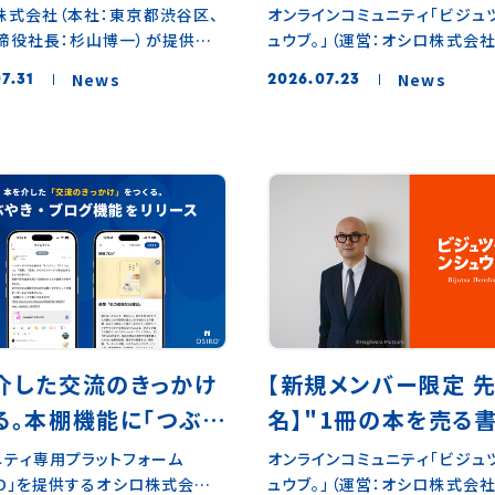
年。ライヴ配信に延べ
雄さん × フィルム写
株式会社（本社：東京都渋谷区、
オンラインコミュニティ「ビジュ
締役社長：杉山博一）が提供する
ュウブ。」（運営：オシロ株式会社
00名超が参加、9カ国
愛する 松浦弥太郎
ニティ専用プラットフォーム
2026年8月29日（土）、東京・
作品を読み深めた5年間
杉本博司さんの創作
News
News
7.31
2026.07.23
RO」をご利用いただき、小説家・平
特別対談イベント 「ビジュツヘ
査。（オシロ株式会社）
を語る対談を8月29
郎さんがナビゲーターを務める
ブ。presents フィルム写真を
ークル「平野啓一郎の文学の森」
たりが読む「スギモトノート」鈴
で開催
26年7月で開設5周年を迎えまし
×松浦弥太郎」 を開催します。
設5周年を記念し、この5年間で開
トは、2026年7月17日刊行の
た平野啓一郎さんが参加する配
モトノート 銀塩写真技法 』（岩
ントについて、累計参加人数や紹
杉本博司 著 鈴木芳雄 聞き手・
数、総配信時間などのデータを
行を記念して開催。本著は現代
さらに、文学好きなメンバーさん
家・杉本博司さんが若き日から
とって「文学の森」はどういった場
だ、創作の秘密を記す未公開資
か、アンケートに寄せられたコメ
モトノート」をひもといた一冊。
々を紹介します。「文学の森 」
ベントでは本著で聞き手・文を
介した交流のきっかけ
【新規メンバー限定 先
説家・平野啓一郎さんがナビゲー
鈴木芳雄さんとエッセイストで、
る。本棚機能に「つぶや
名】"1冊の本を売る
務め、世界の文学作品を一作ず
らフィルムカメラを愛用する松
間をかけて深く味わい、自由に感
さんが対談。”杉本博司”という
「ブログ」を追加
森岡督行さんプロデ
ニティ専用プラットフォーム
オンラインコミュニティ「ビジュ
り合うオンライン文学サークルで
現代美術作家を柱に語り合う
IRO」を提供するオシロ株式会社
ュウブ。」（運営：オシロ株式会社
の百貨店をともに巡