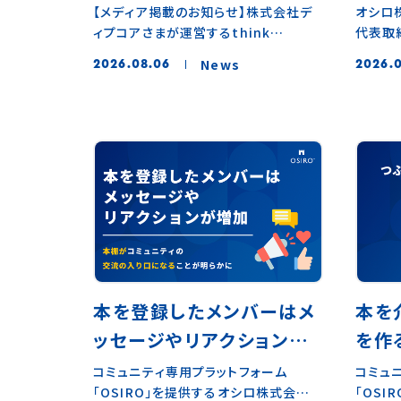
5周
【メディア掲載のお知らせ】株式会社デ
オシロ
ィプコアさまが運営するthink
代表取
6,5
differentなスタートアップに特化した
コミュ
30
News
2026.08.06
2026.0
メディア「Think D」さまに弊社オシロ
「OSI
を調
株式会社のオフィスをご紹介いただきま
野啓一
した。オシロ株式会社のオフィスへ
文学サ
GO！ オシロ社のこだわりが詰まったオ
は、20
フィスや制度（野菜給、芸術給、パフォー
た。開
マンス給など）、カルチャーをご紹介い
催され
ただいています。ぜひご一読ください。
信イベ
介作品
調査。
たちに
所なの
ントの数
本を登録したメンバーはメ
本を
は、小
ッセージやリアクションが
を作
ターを
つ、時
増加。本棚がコミュニティ
き」
コミュニティ専用プラットフォーム
コミュ
想を語
「OSIRO」を提供するオシロ株式会社
「OS
の交流の入り口になること