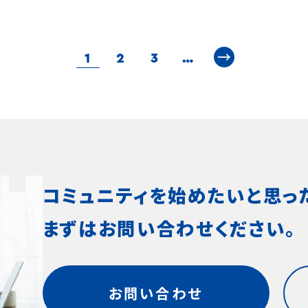
感想がコミュニティ全体に広が
に百貨店を作ったのか」「どん
内容をリニューアル。
オシロ株式会社（本社：東京都渋
化通信社主宰の読書コミュニテ
読書は、独り静かに、大してお金も
ファンに限られていた杉本博司
ミュニティ内における新しい本や
百の品を選んだのか」など、オ
代表取締役社長：杉山博一）は、
のもり」は、プラン内容をリニュ
に楽しめ、しかも自分の人生を変
在を広く世に知らしめる大きな
出会いを促したいという思いから
もない「寒河江百貨店」の魅力
ー間で読書体験を共有する「ブッ
ました。プレミアムプランでは、
ど大きな影響をもたらし得る、類
なりました。以降杉本さんの取
デートに至りました。今回追加し
別な機会です。
→
」機能において、累計登録数が5
もりセレクトの本を希望者に毎
趣味です。その喜びを誰かと分か
く担当され、今回の新刊の聞き
1
2
3
…
やき」「ブログ」機能により、感想
12_artshopping100.jpeg 5
突破したことをお知らせします。
レゼント」や「私設図書室『ほん
場所として、この「文学の森」が機
も、「スギモトノート」に書かれ
ュニティのタイムラインに流れ、メ
KB寒河江百貨店の店内の様子
の利用動向を分析した結果、他
駒込本家』のご利用が毎月1回
いることに大きな喜びを感じてい
深く引き出しています。また、松
誰もが会話やリアクションをする
ト概要＞日時：2026年7月24日
棚を閲覧したユーザーは、未交
提供。オンラインとリアルの場を
忙しくなると、どうしても読書の時
郎さんは、杉本さんが用いる銀
た交流に参加できるようになりま
13:00〜17:00場所：寒河江百
ンバーに対しても積極的にリアク
わせた読書体験を強化します。
りがちですが、課題をみんなで共
技法そのものに強い関心を寄せ
れにより、ブックログの体験を向上
形県寒河江市本町2-8-3）募集
を行う傾向があることがわかりま
文化通信社は本が好きな人た
ことで、本を読み続けることが出
デジタルが主流となった今もア
とともに、本を介したコミュニケ
イベント参加のため新たに「ビ
SIROをご利用いただくオンライ
つながり、交流するオンラインコ
。僕なりの各作品の解釈を、毎
カメラを愛用し続けていらっしゃ
の活性化を図ります。 ◼︎新機能
ンシュウブ。」に入会した方、先
ニティ内では、本棚​​が「言葉を
ティ「ほんのもり 」を2025年6
みなく（！）披露しています。和気
銀塩写真による作品を作り続け
感想を「書いて終わり」から「交流
加費：無料 ※但し、別途「ビジ
い自己紹介」として機能し、コミ
設。2025年11月には静寂と温
した、ストレスのない雰囲気で運
をリスペクトする二人が、杉本
コミュニティを始めたいと思っ
かけ」にする2つの機能①「つぶや
ンシュウブ。」へのメンバー登録
ィ内のコミュニケーション活性化
ちた私設図書室 「ほんのもり 
いますので、ご興味のある方は、
という稀代の現代美術作家を柱
能：感想がタイムラインに流れ、反
が必須です。＜「ビジュツヘンシ
ション率約1.5倍）に寄与してい
」 をオープンしました。NOG001
参加ください。メンバーの皆さん
合う、貴重な機会となります。 ◼
まずはお問い合わせください。
く登録した本の感想を記入した
ブ。」への登録について＞月額会
本リリースでは、読書記録の枠を
(1).jpg 3.41 MB「ほんのもり
れからも一緒に本を読み続けまし
トについて ビジュツヘンシュウ
「つぶやき」として、コミュニティ
般 3,850円（税込）、U25会員 1
コミュニティ内の心理的安全性を
家」の内観「ほんのもり」の輪を
presents フィルム写真を愛
ムラインに表示されるようになり
円、学芸員会員 1,650円ビジ
新たな交流や体験を生み出す装
げ、オンラインとリアルの両方を
5年間を通して、本当にさまざまな
が読む「スギモトノート」 鈴木
。これにより、感想を書いたメンバ
シュウブ。への登録はこちら ＜
ての活用事例を公開します。「ブッ
楽しめる場を目指し、OSIROの
品を読んできました。「文学の森」
松浦弥太郎日時：2026年8月2
他のメンバーからのリアクション
ジュール（予定）＞13:00〜15
お問い合わせ
」は、コミュニティメンバーが読ん
ムを活用したプラン内容のリニ
は、第一線の小説家・平野啓一郎
（土） 開場 15:00 開演 15:
ントを受け取れるようになりま
「寒河江百貨店」見学（森岡督行