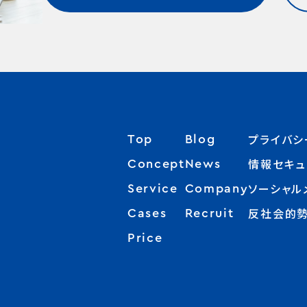
積ん読（読みたい本）を登録し、
を実施いたしました。 ◼︎新たな
よる文学案内を、毎月ライヴで聴
演 17:00会場：オシロ株式会
やき機能.png 261.94 KB機能
案内）16:00〜17:00 佐藤
きる機能です。個々の登録情報は
もり」のプラン内容について従
とです。作品の背景だけでなく、
渋谷区渋谷1-3-3 SOA TOW
メージ：つぶやき投稿〜タイムラ
がけるセレクトショップ「GEA」
に「みんなの本棚」として集約・
ミアムプラン内容の拡充に加え
ならではの視点で文学が読み解
8F）参加費：一般 2,750円
の表示②「ブログ」機能：本の情
寒河江市元町1-19-1）訪問 
されます。（機能の詳細はこちら
軽にコミュニティに参加できる「
時間は、本好きにとって何にも代
ジュツヘンシュウブ。会員 1,6
動で入力、感想を書くだけで投
百貨店から徒歩約10分※ 東京
ください）正式リリースから約4ヶ
ラープラン」を新設。ご自身のラ
い体験だと思います。一方で、こ
ベントのお申し込みはこちら ＜
る本の詳細ページから「ブログを
アクセス（参考）JR新幹線つばさ
26年3月31日）で本の累計登録
イルに合わせて選択いただけま
間を通して実感したのは、「文学
松浦弥太郎（まつうら・やたろう
を選ぶと、本のタイトルや書影があ
9:24東京発 → 山形駅乗換（左
件を突破しました。（2026年4
ミアムプラン（月額3,300円・税
は平野さんだけがつくる場所では
ついて＞cut01_0018-2032x2
め入力された状態でブログの作
12:23 寒河江駅着＜森岡督行
時点の登録数 60,934件）
んのもり」を、より深く、より豊か
ということでした。ライヴ配信で
2.jpg 1.31 MBエッセイスト・
に移ります。感想や書評を書くだ
いて＞
Oの「ブックログ」は読書記録が目
人との出会いを広げるプランです
回メンバーの皆さんからたくさん
ティブディレクター2002年「CO
稿できるため、これまでブログの
Portrait_25B_color_trim
プライバシ
Top
Blog
なく、本の登録（記録）から会話
員同士の交流・限定配信コンテ
をいただきます。その問いは時に
BOOKS」を東京・中目黒にオー
高いハードルを感じていたメンバ
118.43 KB©Hagiwara Mut
のきっかけを作り、そこからブッ
聴・限定配信イベントへの参加
んを唸らせ、作品の読みをさらに
06年からの9年間『暮しの手帖
情報セキュ
Concept
News
気軽に発信できるようになりまし
岡書店代表・文筆家。1974年
ブ（読書会）など本を通じた共体
限定リアルイベントへの優先案
一人では出会えなかった景色を
を務める。その後、IT業界に転じ
グ機能.png 291.93 KB機能画
まれ。著書に『荒野の古本屋』（
ソーシャル
Service
Company
み出し、メンバー同士のコミュニ
んのもり 駒込本家」のご利用が
くれます。「文学の森」は、平野さ
おいしい健康」取締役就任。『DE
ージ：本の詳細ページからブログ
庫）、『800日間銀座一周』（文
ョンを深めたいという思いが込め
500円オフ＆毎月1回無料★運
内する場であると同時に、メンバ
&amp; DELUCA MAGAZIN
反社会的
Cases
Recruit
面への遷移これらの機能を用い
など多数。GINZA SIX Podca
います。そこで今回は、5万件の登
フ会（年2回程度）への参加（会
さんと一緒につくり上げてきた場
著書に『着るもののきほん100』
を投稿したメンバーは、タイムラ
は夜の6時」ではパーソナリティ
から実際に本を通じた交流が生
ほんのもりセレクトの本を希望
Price
と感じています。ホルヘ・ルイス・
ちから』『いちからはじめる』『
通じて他のメンバーからのリアク
当している。Instagram ◼︎
る様子を紹介いたします。 ◼︎分
月1冊プレゼント（希望者多数
スは、文学を一つの大きな森にた
あなたに』『仕事のためのセンス
やリプライを受け取れるようにな
ンシュウブ。についてナビゲー
：本棚の閲覧で「初対面」メンバ
抽選）レギュラープラン（月額1,9
した。「文学の森」という名前も、
『しごとのきほんくらしのきほん1
書いたのに気づかれない」という体
めるブルータス元副編集長 鈴
リアクションが1.5倍増自社調査
税込）「ほんのもり」を、気軽に
えに由来しています。この5年間
か多数。 ◼︎ビジュツヘンシュウ
ると考えることができます。他の
ん（通称：フクヘン。）とともに「
、「みんなの本棚」で本の詳細ペー
い方へ。はじめての方にも参加
冊一冊の作品だけでなく、一人ひ
いてナビゲーターを務めるブル