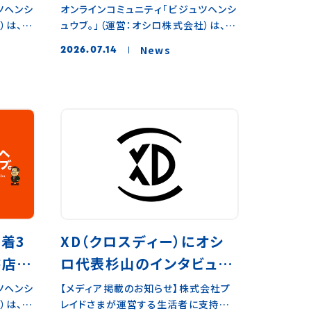
真を
送作家・倉本美津留さんと
ツヘンシ
オンラインコミュニティ「ビジュツヘンシ
）は、
ュウブ。」（運営：オシロ株式会社）は、
さん
美術ジャーナリスト・鈴木
渋谷にて
2026年8月2日（日）、放送作家・倉本美
の秘密
芳雄さんが初対談（8月2日
News
2026.07.14
ンシュウ
津留さんと美術ジャーナリスト・鈴木芳
日渋谷
渋谷 開催）
愛するふ
雄さんを迎え、トークイベント「倉本美
木芳雄
津留さんと、アートと笑いについて、考え
本イベン
る。」を開催します。同世代を歩みなが
書籍『スギ
ら、それぞれお笑いとアートという異な
波書店／
る分野で「新しい才能」を見出し、世に
文）の刊
送り出してきた二人が、初めて公の場で
美術作
対談します。 ◼︎開催の背景放送作家とし
書き継い
て活動してきた倉本美津留さんと副編
料「スギ
集長としてマガジンハウスの雑誌編集
今回のイ
に携わってきた鈴木芳雄さん。異なるメ
担当した
ディアを主戦場とし、活躍されてきた同
着3
XD（クロスディー）にオシ
普段か
世代の二人を引き合わせ、「ビジュツヘ
書店"
ロ代表杉山のインタビュー
浦弥太郎
ンシュウブ。」にて初めての対談を実現
稀代の
します。倉本さんは、関西特有のお笑い
ュース
記事が掲載されました
ツヘンシ
【メディア掲載のお知らせ】株式会社プ
特別な時
文化の中で活躍する才能をいち早く見
）は、
レイドさまが運営する生活者に支持さ
る特別