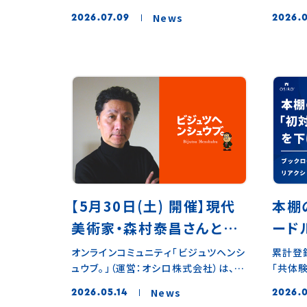
す。毎
（本社：東京都渋谷区、代表取締役社
（本社
が明らかに（オシロ調査）
投稿な
News
2026.07.09
2026.
長：杉山博一）は、2025年より提供して
長：杉
て、一
いるコミュニティの読書記録を可視化
ログ」
方に出
する「ブックログ機能」について、リリー
る「つぶ
2026
スから半年後の利用データを分析した
機能を
◼︎平
結果を公開しました。現在、OSIROを利
の詳細
渦中の
用するオンラインコミュニティのユーザ
づかれ
ンライ
ーの中から2351名（65コミュニティ）を
が、今
んに参
対象に調査を実施。本を登録したメンバ
ミュニ
落ち着
ーは登録していないメンバーと比べて、
した会話
続けて
登録前後14日間でコミュニティ内の活
新機能
した！
動が増えた人の割合がログイン日数で
ーが自
く感謝
1.4倍、プロフィール閲覧数で2.0倍、リ
シロは
【5月30日(土) 開催】現代
本棚
す！自
アクション数で1.6倍、メッセージ数で
を書け
が、こ
美術家・森村泰昌さんと巡
ード
1.9倍にのぼることがわかりました。ブ
ースし
とのこ
ログやつぶやきといった発信と異なり、
「個人
る1日限りのプレミアムツア
グで
オンラインコミュニティ「ビジュツヘンシ
累計登
まずは
「読んだ本を登録する」だけで完結する
へ。1
ュウブ。」（運営：オシロ株式会社）は、
「共体
ー〈モリムラ@ミュージア
アク
とを目
ブックログ機能は、発信のハードルが高
対話を
2026年5月30日（土）、現代美術家・森
する活
すが、
ム〉
シロ
いメンバーにとっても参加しやすい自己
リリー
News
2026.05.14
2026.0
村泰昌さんを迎え、森村さんの案内によ
オウンド
くり丹