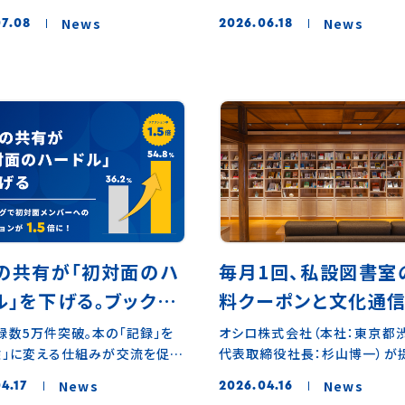
月のライヴ配信や読書会、ブログ
間です。一般の方にもご参加い
：東京都渋谷区、代表取締役社
2026年7月24日（金）、山形
イベント 7月24日（
どコミュニティ内での交流を通じ
よう、募集を開始いたしました。 ◼
News
News
07.08
2026.06.18
山博一）は、読書記録機能「ブック
で特別イベントを開催します。
人では出会えなかった作品や読み
モトノート」と新刊『スギモトノー
形・寒河江で開催
に、感想をタイムラインに投稿でき
的地は、銀座「森岡書店」の店主
会える場として活動を続け、
写真技法』とは「スギモトノート
やき」と、書評を書ける「ブログ」
督行さんが故郷・山形にプロデ
年7月で開設5周年を迎えました。
代美術作家・杉本博司さんが19
追加しました。これまで感想は本
た「寒河江百貨店」。森岡さんご
野啓一郎さんからのコメントコロナ
半ばから書き継いできた、撮影
ページ内で完結し、書いても気
よるナビゲートとともに店内を
自宅蟄居の苦しさから始めた、オ
暗室作業の工程を記した創作ノ
にくいという課題がありました
す。この度、本イベントを機に新
ン読書会「文学の森」。多くの皆さ
す。銀塩写真という手法を用い
回のアップデートにより、感想がコ
ジュツヘンシュウブ。」に入会い
加していただき、感染症の不安が
ちの膨大な記録が記されていま
ティ全体に届き、本をきっかけに
た方、先着3名の募集を開始しま
いてからも月に一度のペースで
『スギモトノート 銀塩写真技法』
が生まれやすくなりました。 ◼︎
◼︎森岡督行さんご本人が「寒河
きて、気がつけば五周年を迎えま
のノートをひもときながら、美術
開発の背景：本を起点にメンバ
店」を案内「1冊の本だけを扱う
ここまで続けてこられたことに、深
ナリスト・鈴木芳雄さんが聞き手
然と話し始めるきっかけづくりオ
コンセプトとする東京・銀座「森
しています。ありがとうございま
杉本さんの臨場感あふれる撮
2026年2月、本の登録時に感想
の店主・森岡督行さんが、2026
の共有が「初対面のハ
毎月1回、私設図書室
分では数えていなかったのです
ら創作の秘密までが余すところ
る「ひとことコメント」機能をリリ
自身の生まれ故郷・山形県寒河
れまでに30作品を取り上げてきた
れています。新刊『スギモトノート
ル」を下げる。ブックロ
料クーポンと文化通
ました。（参考：オンライン本棚を
新たにプロデュースしたのが「
とで、「継続は力なり」の精神で､
写真技法』についてはこちら ◼︎
の記録」から「交流のきっかけ」
貨店 」。オープン直後から多く
初対面メンバーへのリ
おすすめ本をプレゼン
録数5万件突破。本の「記録」を
オシロ株式会社（本社：東京都
50作、更には100冊に手が届くこ
司”への深いリスペクトから実
40文字で本への想いを可視化し、
アや人々の注目を集めています
験」に変える仕組みが交流を促進
代表取締役社長：杉山博一）が
ションが1.5倍に。（オ
文化通信社の読書コ
指します。世界文学の数は膨大で
談イベント鈴木芳雄さんは2005
生む新機能「ひとことコメント」を
イベントは、森岡督行さんご本人
用事例を公開。コミュニティ専用
コミュニティ専用プラットフォー
選りすぐりの名作を、一冊ずつじっ
BRUTUSの特集「杉本博司を
株式会社）
ティ「ほんのもり」がプ
ス ）ご利用いただく中で、登録し
河江百貨店」を巡りながら「な
News
News
4.17
2026.04.16
プラットフォーム「OSIRO」を提
「OSIRO」をご利用いただく株
念に読むことの意義は計り知れま
ますか？」を担当。当時まだ現代