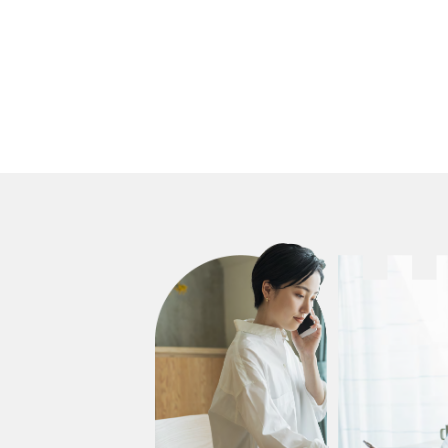
表現の入口として機能しており、それが
た本の
り私設美術館〈モリムラ@ミュージア
供する
せん。
コミュニティ全体の交流活性化につな
り、コ
ム〉を巡る特別訪問イベントを開催いた
谷区、
かけず
がっていると考えられます。 ◼︎リリース
人との
します。 ◼︎森村泰昌さんご本人が〈モリ
メンバ
えるほ
から半年で見えた「ブックログ機能」の
アップ
ムラ@ミュージアム〉を案内2026年春
クログ
い稀な
効果コミュニティの読書記録を可視化
た「つぶ
の叙勲において、長年の芸術文化への
万件を
ち合う
する「ブックログ機能」がリリースされて
はコミ
貢献を称えられ「旭日小綬章」を受章さ
同機能
能して
半年。本の登録数は2026年7月上旬現
ンバー
れた森村泰昌さん。1985年の《肖像／
者の本
ます。
在、約8万件と日々増え続け、OSIROを
といっ
ゴッホ》以来、一貫して「なにものかに扮
流のメ
間は減
ご利用いただくオンラインコミュニティ
す。こ
する」セルフポートレイト作品を通じて、
ション
有する
内の交流や活性化に欠かせない機能に
させる
「『私』とは何か」を問い続けてきました。
した。O
来ます
なりつつあります。ブログを書く、つぶや
ーション
本イベントでは、長年森村さんの取材を
ンコミュ
回、惜し
く、イベントに参加するなど、オンライン
概要：
重ね、深い信頼関係を築いてきた美術
介さな
藹々と
コミュニティでの活動を楽しむ方法はさ
のきっ
ジャーナリスト・鈴木芳雄さん（元ブルー
ュニテ
営して
まざまです。しかし、オンラインコミュニ
き」機
タス副編集長）がナビゲーターを務めま
（リアク
是非ご
ティで自分から言葉を発したり、誰かに
応が届
す。森村さんご本人から、作品の背景や
ます。
は、こ
働きかけたりすることには、少なからず
ものが
制作秘話、そして2018年に私設美術館
超え、
ょう！ ◼︎「文学の森」運営チームからのコ
勇気が必要です。一方、ブックログ機能
のタイ
〈モリムラ@ミュージアム〉を設立した想
高め、
メント
は好きな本を登録するだけで参加でき
ました
いなどを直接伺いながら、展示を共に
置とし
文学作
ます。「自分が好きな本」を登録し可視
ーは、
巡る贅沢なイベントを企画いたしまし
クログ
の魅力
化することは自己紹介に近い感覚です。
やコメ