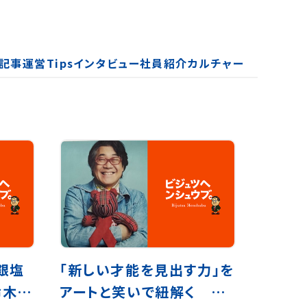
記事
運営Tips
インタビュー
社員紹介
カルチャー
銀塩
「新しい才能を見出す力」を
鈴木芳
アートと笑いで紐解く 放