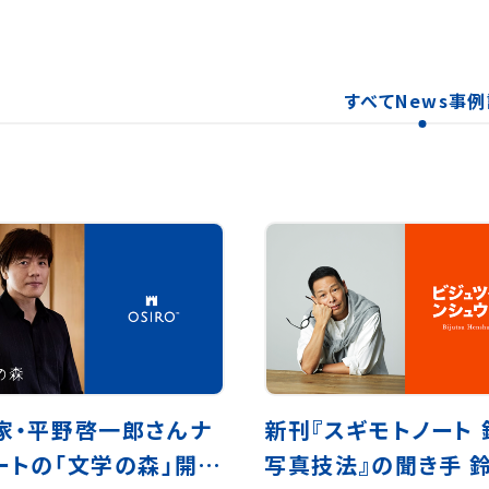
すべて
News
事例
家・平野啓一郎さんナ
新刊『スギモトノート 
ートの「文学の森」開設
写真技法』の聞き手 