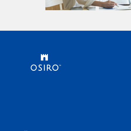
た。現在、大阪中之島美術館では森村さ
だ本や
さんに
その気軽さが、これまで積極的な投稿や
す。つぶ
んも参加する「驚異の部屋の私たち、消
共有で
けるこ
コメントをすることにハードルを感じて
画面イ
滅せよ。— 森村泰昌・ヤノベケンジ・や
自動的
書き手
いたメンバーにとっても参加しやすく、
インへ
なぎみわ — 」が開催中です。本イベント
可視化
かれる
多くのユーザーにご利用いただいてい
報が自
は、同展とあわせて巡ることで、より深く
をご覧
えがた
ます。半年間の利用データを見ると、こ
稿でき
森村さんの作品をお楽しみいただける
月（20
の5年
の本棚による気軽な自己表現が、コミュ
書く」
機会となります。ぜひあわせてお楽しみ
数が5万
の森」
ニティ全体の交流を活性化させる起点
らかじ
ください。＜イベント概要＞森村泰昌さ
月17日
ない、
になっていることが見えてきました。本
成画面
んと巡る〈モリムラ@ミュージアム〉日
OSIR
は、毎
棚を通じて他のメンバーへの関心が生
けで投
時：2026年5月30日（土）16:30
的では
の質問
まれ、リアクションや声かけが増える。そ
執筆に
〜 18:00費 用：「ビジュツヘンシ
や交流
平野さ
うした循環が数字にも表れています。 ◼︎
ーも、
ュウブ。」メンバー 7,700円
ククラ
深め、
ブックログ機能 数字で見る効果：本の
た。ブロ
一般 11,000円※別途モリムラ＠ミ
験を生
見せて
登録がコミュニティ内の活動量の増加
面イメ
ュージアムの入館料が必要です。お申し
ケーシ
んが案
に寄与ブックログ機能で書籍を登録し
作成画
込みはこちら ＜森村泰昌さんについて
られて
ーの皆
たメンバーは、登録していないメンバー
て感想
＞
録事例
なのだ
と比べて、登録前後14日間で「活動量が
インを
20ddf1f4f703cc56f4dd7269c5a92a7b-
まれてい
ボルヘ
増えた人」の割合がいずれの指標におい
ション
e1371630928934.jpeg 266.45
析結果
とえま
ても高いことがわかりました。活動量の
り、「
KBMORIMURA Yasumasa1951年、
ーへの
その考
割合差.png 287.05 KB具体的には、
験が減
大阪府大阪市生まれ。大阪市在住。
により
で、一