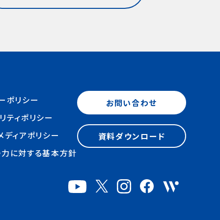
「ほんの
ト講座」では、毎回参加者と熱心なやり
社（東京都
て活躍。「フリップ大喜利」「写真で一言」
繊維が手
来のプレ
とりがあります。ライブで繋がる楽しさ、
ER
「面雀」など、後世に残る笑いのゲーム
（山形県
、より気
時々オフ会でお互いの顔を合わせる特
 ／ ビ
やルールを生み出し一時代を築いた。一
※寒河江
レギュ
別な時間。ささやかな会話、ちょっとした
50円イ
人ごっつ、松ごっつの「師匠」やダウンタ
からの
イフスタ
体験、小さな気づきが、ひとりひとりの
ゲスト：
ウンDXの「トスポくん」の声を務める。著
131号
す。プレ
人生をより楽しくする魔法なんだと実感
）さんに
書のひとつ「超国語辞典」では、慣用句、
沢線）→
込）「ほ
します。まもなく第二期の募集を開始し
560-
擬音語・擬態語、人名、漢字、熟語、外来
さんにつ
に。本と
ます。今度はどんな出会いがあるんだろ
クリエイ
語、など日本語の面白さと多様性を斬
。・会
う。皆さんのご参加をお待ちしています。
W
新な切り口で体系化。「浦沢直樹の漫勉
_add.jpg
ーポリシー
お問い合わせ
ンツの視
原田マハ ■「Mahalíque」のコンセプト
プン。
neo」では第25回文化庁メディア芸術
sumi 森
★会員
作家デビューから20周年を迎え、アート
』編集長
祭エンターテインメント部門大賞受賞。
リティポリシー
山形県生
内★「ほ
小説を軸に多彩な活動を続ける原田マ
、「（株）
「BAEBAE美術館」ではアートと笑いの
小学館文
メディアポリシー
資料ダウンロード
毎回
ハさん。Mahalíqueは原田マハさんの
AN
関係を紐解く。放送作家、演出家のみな
春文庫）
営主催オ
作品や実際の創作活動に触れることで、
E』編集長。
らず、ミュージシャン、作曲家、作詞家、
勢力に対する基本方針
st「銀座
費制）★
日々のささやかな発見や幸せを分かち
『伝わる
俳優、ラジオパーソナリティなど、さまざ
ーを担
者に毎
合い、新たな出会いや物語が生まれる、
眠れない
まな顔を持ち、その多才な才能を活かし
ビジュツヘ
の場合は
そんな温かく創造的な場所を目指しま
入門』
活動中。広島生まれ、大阪育ち。
ターを務
80円・
す。原田マハさん自身の解説によるアー
00』ほ
https://ninpop.com/イベントのお
木芳雄さ
楽しみた
ト講座を中心に、アートを身近な“友
ブ。につ
申し込みはこちら ◼︎ビジュツヘンシュウ
アートを
しやすい
達”として学べる企画を多数ご用意。原
ータス
ブ。についてナビゲーターを務めるブル