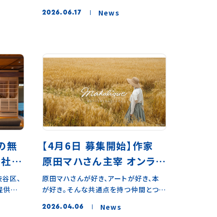
ただける
出し、その才能がやがて全国区で人気と
県寒河江市
れる商品やサービスを取材するCX（顧
金）山
︎「スギ
なって行く過程をそばで支えてきた放送
News
2026.06.17
今回の目
客体験）専門のオンラインメディア
ト 銀塩
作家です。また、お笑いを一過性の娯楽
・森岡
「XD（クロスディー）」に弊社代表の杉山
」は、現
ではなく「作品」として評価する土壌を
ュースし
をご取材いただきました。フォロワーは
70年代
つくってきた一人でもあります。鈴木さ
本人に
増えても、孤独は消えない。OSIROが
時および
んもまた、まだ大きな評価を得ていなか
巡りま
実現する「人が仲良くなることで生まれ
ートで
った美術作家たちに、いち早く光を当て
たに「ビ
るコミュニティの力」 OSIROがなぜク
た作品た
てきた美術ジャーナリストです。「自分が
ただい
リエイターとそのファンから支持される
す。新刊
良いと思ったものを信じて薦める」。そ
した。
のか。そして、コミュニティの本質的な価
では、こ
の審美眼を軸に、マガジンハウスの編集
江百貨
値とは何か。OSIROを通して、今強く求
ジャー
者として誌面のスタイルそのものを作り
本屋」を
められているコミュニティづくりの意義
となり、
変えてきました。見出した才能を世に届
岡書店」
と、それを育むための体験設計について
影風景か
ける手つきは、テレビと雑誌とでは大き
年春、ご
お話をさせていただきました。ぜひご一
の無
【4月6日 募集開始】作家
なく語ら
く違います。それでも、「まだ誰も取り上
江市に
読ください。
 銀塩
げていないもの」を見抜く目という点で、
信社の
原田マハさん主宰 オンライ
寒河江百
“杉本博
二人はよく似ています。アートを見る思
のメディ
ト。
ンコミュニティ
渋谷区、
原田マハさんが好き、アートが好き、本
現した対
考と、お笑いを見る思考は、実は似た構
。今回の
提供する
が好き。そんな共通点を持つ仲間とつな
ミュニ
「Mahalíque」(マハリク)
年、
造をしているのではないか。今回のイベ
と「寒
ム
がれる場所作家・原田マハさんが2025
知ってい
ントは、そんな問いから生まれました。イ
ラン
二期生を募集。
ぜ寒河江
News
2026.04.06
式会社文
年秋にコミュニティ専用プラットフォー
アート
ベントのお申し込みはこちら ＜イベント