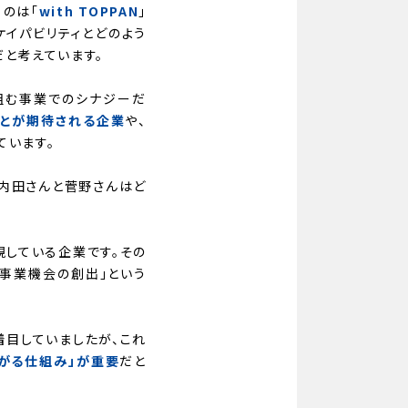
るのは「
with TOPPAN
」
ケイパビリティとどのよう
と考えています。
り組む事業でのシナジーだ
とが期待される企業
や、
ています。
内田さんと菅野さんはど
視している企業です。その
事業機会の創出」という
着目していましたが、これ
がる仕組み」が重要
だと