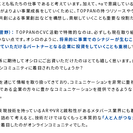
とも私たちの仕事であると考えています。加えて、+αで意識してい
がよりよい事業成長をしていくために、TOPPANの持つリソースや
共創による事業創出などを構想し、貢献していくことも重要な役割だ
菅野）：
TOPPANのCVC活動で特徴的なのは、必ずしも現在取
ない点です。オシロのように、
将来的に事業でのシナジーが生むこ
せていただけるパートナーとなる企業に投資をしていくことも重視
し
係に期待してオシロにご出資いただけたのはとても嬉しく思います。
ンコミュニティに着目されたのでしょうか？
を通じて情報を取り扱ってきており、コミュニケーションを非常に重
様である企業の方々に豊かなコミュニケーションを提供できるような
。
て表現技術を持っているARやVRと親和性があるメタバース業界にも
き詰めて考えると、技術だけではなくもっと本質的な
「人と人がつな
で着目したのがオンラインコミュニティでした。