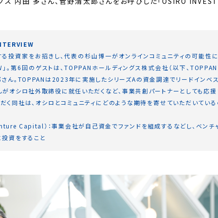
ス 内田 多さん、菅野清太郎さんをお呼びした「OSIRO INVESTO
NTERVIEW
る投資家をお招きし、代表の杉山博一がオンラインコミュニティの可能性につ
RVIEW」。第6回のゲストは、TOPPANホールディングス株式会社（以下、TOPPA
さん。TOPPANは2023年に実施したシリーズAの資金調達でリードインベ
んがオシロ社外取締役に就任いただくなど、事業共創パートナーとしても応援
だく同社は、オシロとコミュニティにどのような期待を寄せていただいている
e Venture Capital）：事業会社が自己資金でファンドを組成するなどし、ベ
に投資をすること