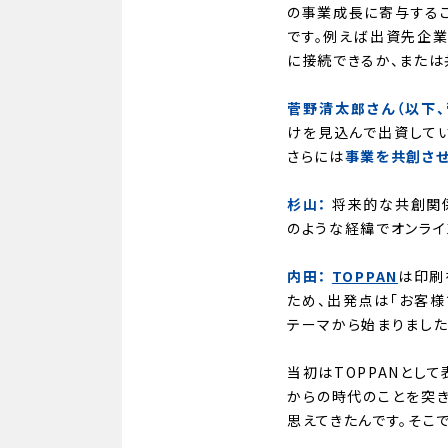
の事業成長に寄与するこ
です。例えば出資先企業
に接続できるか、または
菅野清太郎さん（以下、
けを見込んで出資してい
さらには
事業を共創さ
杉山：
将来的な共創関
のような経緯でオンライ
内田：
TOPPAN
は印刷
ため、出発点は「お客
テーマから始まりました
当初はTOPPANとし
からの時代のことを突
思えてきたんです。そこ