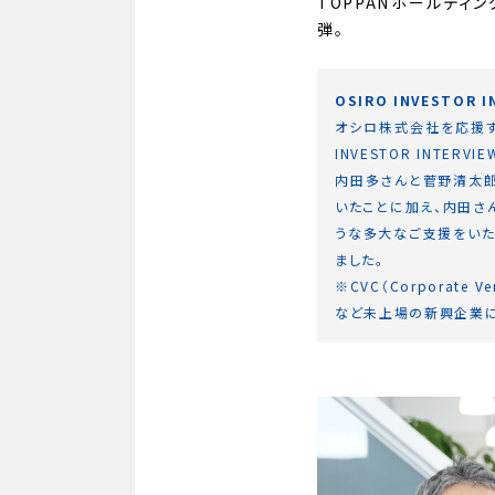
TOPPANホールディング
弾。
OSIRO INVESTOR I
オシロ株式会社を応援す
INVESTOR INTE
内田多さんと菅野清太郎
いたことに加え、内田さ
うな多大なご支援をいた
ました。
※CVC（Corporat
など未上場の新興企業