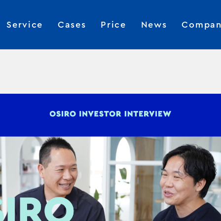
Service
Cases
Price
News
Compan