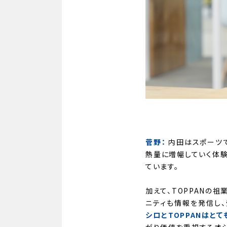
菅野：
内田はスポーツで
熱量に増幅していく体験
ています。
加えて、TOPPANの
ニティも情報を発信し
シロとTOPPANはと
がり価値を重視するオシ