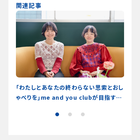
関連記事
中継の
「わたしとあなたの終わらない思索とおし
読書会
の利点
ゃべりを」me and you clubが目指す、
さん
ト
安心して自分の言葉を置いておける場所
のヒ