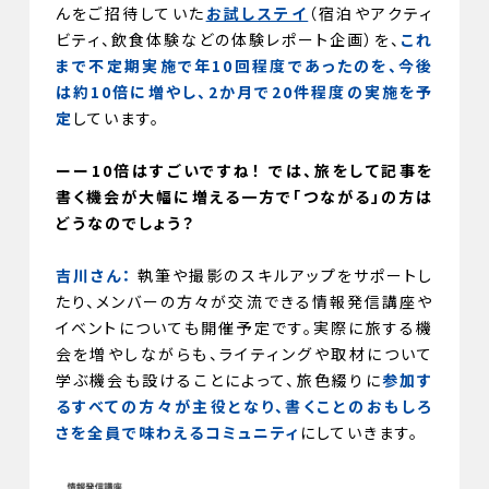
んをご招待していた
お試しステイ
（宿泊やアクティ
ビティ、飲食体験などの体験レポート企画）を、
これ
まで不定期実施で年10回程度であったのを、今後
は約10倍に増やし、2か月で20件程度の実施を予
定
しています。
ーー10倍はすごいですね！ では、旅をして記事を
書く機会が大幅に増える一方で「つながる」の方は
どうなのでしょう？
吉川さん：
執筆や撮影のスキルアップをサポートし
たり、メンバーの方々が交流できる情報発信講座や
イベントについても開催予定です。実際に旅する機
会を増やしながらも、ライティングや取材について
学ぶ機会も設けることによって、旅色綴りに
参加す
るすべての方々が主役となり、書くことのおもしろ
さを全員で味わえるコミュニティ
にしていきます。