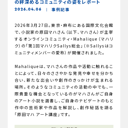
の絆深めるコミュニティの姿をレポート
事例記事
2026.04.06
2026年3月27日。東京・麻布にある国際文化会館
で、小説家の原田マハさん（以下、マハさん）が主宰
するオンラインコミュニティ・Mahalique（マハリ
ク）の「第1回マハリクSallys総会」（※Sallysはコ
ミュニティメンバーの愛称）が開催されました。
Mahaliqueは、マハさんの作品や活動に触れるこ
とによって、日々のささやかな発見や幸せを分かち
合い、新たな出会いや創作のきっかけが生まれる
場所。そのようなコミュニティの活動の中でも、一
際貴重な機会となっているのがマハさんがご自身
のアート小説を選書し、ご自身のナビゲートのもと
作中の芸術家や作品を解説し、創作秘話を語る
「原田マハ アート講座」です。