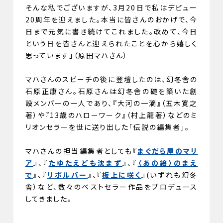
そんな私でございますが、3月20日で私はデビュー
20周年を迎えました。本当に皆さんのおかげで、今
日まで元気に書き続けてこれました。改めて、今日
という日を皆さんと迎えられたことを心から嬉しく
思っています」（原田マハさん）
マハさんのスピーチの後に登壇したのは、幻冬舎の
石原正康さん。石原さんは幻冬舎の礎を築いた創
設メンバーの一人であり、『大河の一滴』（五木寛之
著）や『13歳のハローワーク』（村上龍著）などのミ
リオンセラーを世に送り出した「伝説の編集者」。
マハさんの担当編集者としても『
まぐだら屋のマリ
ア
』、『
たゆたえども沈まず
』、『
〈あの絵〉のまえ
で
』、『
リボルバー
』、『
板上に咲く
』(いずれも幻冬
舎）など、数々のベストセラー作品をプロデュース
してきました。