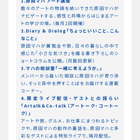
1.原田マハ アート講座
数々のアートの物語を紡いできた原田マハが
ナビゲートする、感性と共鳴からはじまるアー
トの学びの場。（毎月1回開催）
2.Diary & Dialog「ちょっといいこと、こん
なこと」
原田マハが展覧会や旅、日々の暮らしの中で
感じた「小さな気づき」を綴る書き下ろしのシ
ョートコラムを公開。（月数回更新）
3.マハの相談室「一緒に考えようか。」
メンバーから届いた相談に原田マハが寄り添
い、そっと背中を押すことばをお届けする連載
コーナー。
4.限定ライブ配信・ゲストとの語らい
「Artalk＆Co-talk（アートーク・コートー
ク）」
アートや旅、グルメ、お仕事にまつわるトピッ
クや、原田マハの創作の裏話を、原田マハと多
彩なゲストによる特別ライブで、隔月配信。