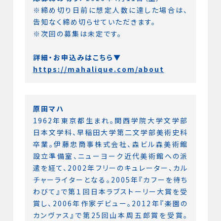
※締め切り日前に想定人数に達した場合は、
告知なく締め切らせていただきます。
※次回の募集は未定です。
詳細・お申込みはこちら▼
https://mahalique.com/about
原田マハ
1962年東京都生まれ。関西学院大学文学部
日本文学科、早稲田大学第二文学部美術史科
卒業。伊藤忠商事株式会社、森ビル森美術館
設立準備室、ニューヨーク近代美術館への派
遣を経て、2002年フリーのキュレーター、カル
チャーライターとなる。2005年『カフーを待ち
わびて』で第１回日本ラブストーリー大賞を受
賞し、2006年作家デビュー。2012年『楽園の
カンヴァス』で第25回山本周五郎賞を受賞。