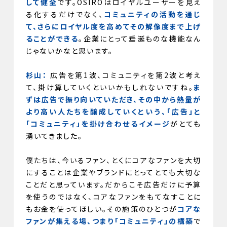
して健全
です。OSIROはロイヤルユーザーを見え
る化するだけでなく、
コミュニティの活動を通じ
て、さらにロイヤル度を高めてその解像度まで上げ
ることができる
。企業にとって垂涎ものな機能なん
じゃないかなと思います。
杉山：
広告を第1波、コミュニティを第2波と考え
て、掛け算していくといいかもしれないですね。
ま
ずは広告で振り向いていただき、その中から熱量が
より高い人たちを醸成していくという、「広告」と
「コミュニティ」を掛け合わせるイメージ
がとても
湧いてきました。
僕たちは、今いるファン、とくにコアなファンを大切
にすることは企業やブランドにとってとても大切な
ことだと思っています。だからこそ広告だけに予算
を使うのではなく、コアなファンをもてなすことに
もお金を使ってほしい。その施策のひとつが
コアな
ファンが集える場、つまり「コミュニティ」の構築
で