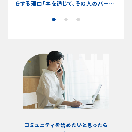
人のお
をする理由「本を通じて、その人のパーソ
こそ
目指す
ナリティや考え方、視点が顕著に現れる
方 
のがおもしろい」
ニテ
コミュニティを始めたいと思ったら