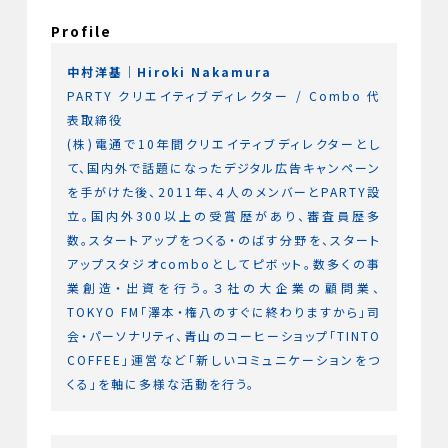
Profile
中村洋基｜Hiroki Nakamura
PARTY クリエイティブディレクター / Combo 代
表取締役
(株)電通で10年間クリエイティブディレクターとし
て、国内外で話題になったデジタル広告キャンペーン
を手がけた後、2011年、４人のメンバーとPARTY設
立。国内外300以上の受賞歴があり、審査員歴多
数。スタートアップをつくる・のばす分野を、スタート
アップスタジオcomboとしてピボット。数多くの事
業創造・出資を行う。３社の大企業の顧問業、
TOKYO FM「澤本・権八のすぐに終わりますから」司
会・パーソナリティ、青山のコーヒーショップ「TINTO
COFFEE」運営など「新しいコミュニケーションをつ
くる」を軸に多様な活動を行う。