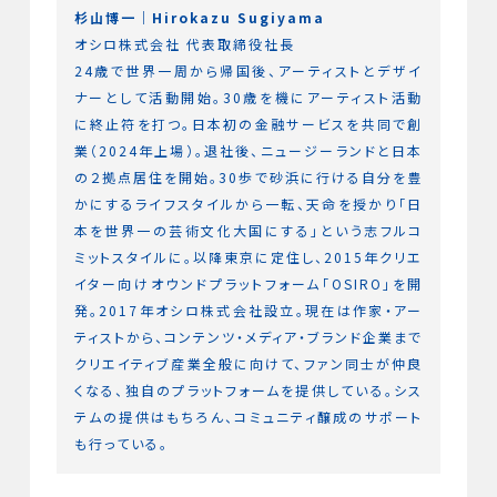
杉山博一｜Hirokazu Sugiyama
オシロ株式会社 代表取締役社長
24歳で世界一周から帰国後、アーティストとデザイ
ナーとして活動開始。30歳を機にアーティスト活動
に終止符を打つ。日本初の金融サービスを共同で創
業（2024年上場）。退社後、ニュージーランドと日本
の２拠点居住を開始。30歩で砂浜に行ける自分を豊
かにするライフスタイルから一転、天命を授かり「日
本を世界一の芸術文化大国にする」という志フルコ
ミットスタイルに。以降東京に定住し、2015年クリエ
イター向けオウンドプラットフォーム「OSIRO」を開
発。2017年オシロ株式会社設立。現在は作家・アー
ティストから、コンテンツ・メディア・ブランド企業まで
クリエイティブ産業全般に向けて、ファン同士が仲良
くなる、独自のプラットフォームを提供している。シス
テムの提供はもちろん、コミュニティ醸成のサポート
も行っている。