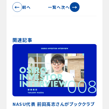
←
→
前へ
一覧へ
次へ
関連記事
共に学
NASU代表 前田高志さんがブッククラブ
投資