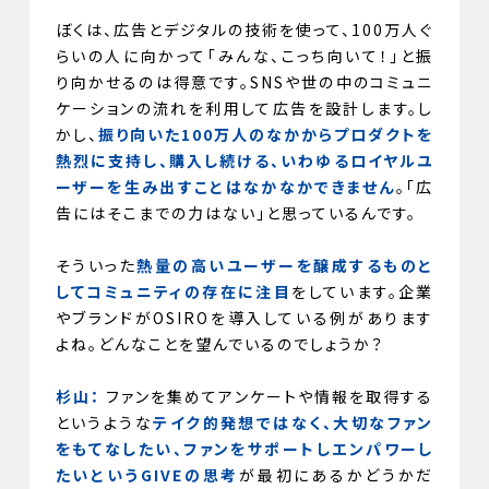
ぼくは、広告とデジタルの技術を使って、100万人ぐ
らいの人に向かって「みんな、こっち向いて！」と振
り向かせるのは得意です。SNSや世の中のコミュニ
ケーションの流れを利用して広告を設計します。し
かし、
振り向いた100万人のなかからプロダクトを
熱烈に支持し、購入し続ける、いわゆるロイヤルユ
ーザーを生み出すことはなかなかできません
。「広
告にはそこまでの力はない」と思っているんです。
そういった
熱量の高いユーザーを醸成するものと
してコミュニティの存在に注目
をしています。企業
やブランドがOSIROを導入している例があります
よね。どんなことを望んでいるのでしょうか？
杉山：
ファンを集めてアンケートや情報を取得する
というような
テイク的発想ではなく、大切なファン
をもてなしたい、ファンをサポートしエンパワーし
たいというGIVEの思考
が最初にあるかどうかだ