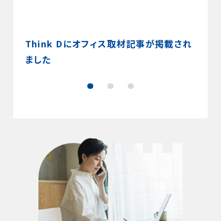
』の聞
Think Dにオフィス取材記事が掲載され
小説
真を愛
ました
学の
んの創
6,5
谷で開
深め