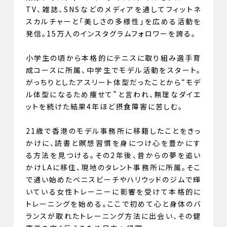
TV、雑誌、SNSなどのメディアを通してフィットネ
スカルチャーと「美しさの多様性」を広める活動を
発信。15万人のインスタグラムフォロワーを誇る。
小学生の頃から本格的にテニスに取り組み選手育
成コースに所属、中学生でモデル活動をスタート。
がっちりとしたアスリート体型だったことから“モデ
ル体型になるため痩せて”と言われ、無理なダイエ
ットを続けた結果4年ほど摂食障害に苦しむ。
21歳で香港のモデル事務所に移籍したことをきっ
かけに、読書と瞑想習慣を身につけ心を豊かにす
る方法を見つける。その2年後、昔からの夢を追い
かけLAに移住、現地のタレント事務所に所属。そこ
で通い始めたベニスビーチやハリウッドのジムで輝
いている女性トレーニーに影響を受けて本格的に
トレーニングを始める。ここで初めて心と身体のバ
ランスが取れたトレーニング方法に出会い、その健