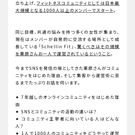
立ち上げ、
フィットネスコミュニティとしては日本最
大規模となる1000人以上のメンバーでスタート
。
同じ目標、共通の悩みを持つ多くの女性が集まり、
現在はメンバーが自発的に交流する場所として成
長している「Schellin Fit」、
驚くべきはその規模
を栗原さんお一人で運営されているということ
。
今までSNSを発信の場としてきた栗原さんがコミュ
ニティをはじめた理由、そして集客から運営術に至
るまでたっぷりお話を伺います。
⚫︎ 7年越しのオンラインコミュニティをはじめた理
由
⚫︎ SNSとコミュニティの活動の違いは？
⚫︎ コミュニティ主宰者に向いている人はどんな
人？
⚫︎ 1人で1000人のコミュニティをどうやって運営