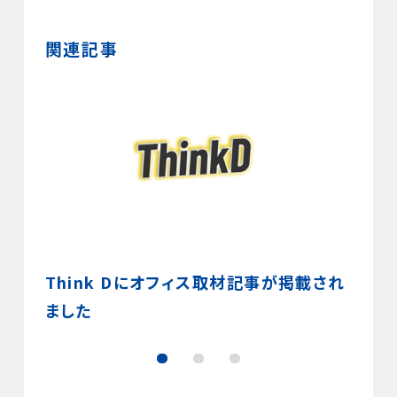
関連記事
』の聞
Think Dにオフィス取材記事が掲載され
小説
真を愛
ました
学の
んの創
6,5
谷で開
深め