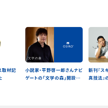
ィス取材記
小説家・平野啓一郎さんナビ
新刊『ス
た
ゲートの「文学の森」開設5
真技法』
周年。ライヴ配信に延べ
さん ×
6,500名超が参加、9カ国
る 松浦
30作品を読み深めた5年間
司さんの