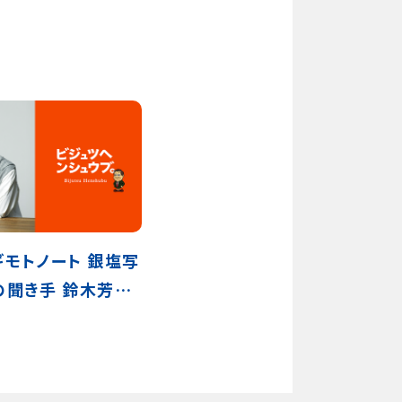
ギモトノート 銀塩写
の聞き手 鈴木芳雄
 フィルム写真を愛す
弥太郎さん 杉本博
創作の秘密を語る