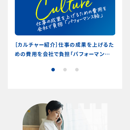
クショ
［カルチャー紹介］仕事の成果を上げるた
［カ
めの費用を会社で負担「パフォーマンス
際に
給」