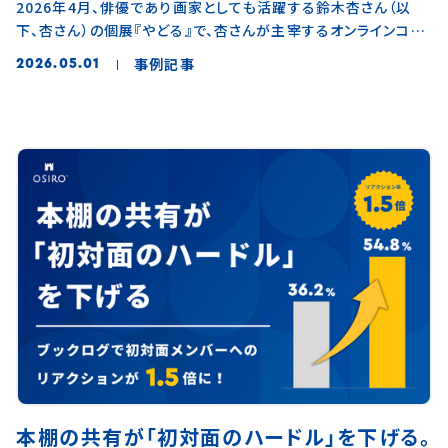
ZINEが生まれるまで
2026年4月、俳優であり画家としても活躍する鈴木杏さん（以
ジアムの入館料が必要です。お申し込みはこちら ＜森村泰昌さ
下、杏さん）の個展『やどる』で、杏さんが主宰するオンラインコミ
んについて＞20ddf1f4f703cc56f4dd7269c5a92a7b-
ュニティ「シェアアトリエぷくぷく」のZINEがお披露目となりまし
e1371630928934.jpeg 266.45 KBMORIMURA
事例記事
2026.05.01
た。本記事では、コミュニティの姿を表現するものとしてZINEづ
Yasumasa1951年、大阪府大阪市生まれ。大阪市在住。1985年
くりが始まった背景からお披露目を迎えるまでの、杏さんとコミ
に初めてのセルフポートレイトの作品《肖像／ゴッホ》を発表す
ュニティメンバーが織りなす共創の過程をレポートします。 シェ
る。それ以降、「わたし」という一貫したテーマを持ち、様々な題材
アアトリエぷくぷくぷくぷく_newMV.jpeg 315.21 KB俳優・鈴
で「なにものかに扮するセルフポートレイト」にまつわる作品を発
木杏さんの発信を通じて、表現活動を行う仲間同士が集い、創作
表し続けている。制作はモチーフとなる人物／作品について、念
物を共有、応援しあうことで才能を発掘していくオンラインコミュ
密なリサーチとジオラマ、スタジオセットの作成、コスチュームや
ニティ。「みんなの才能が発酵し発光していく場所」をコンセプト
メイクなどの創作過程を通じ、独自の視点から対象に迫る。2018
に、誰もが安心して自由に作品や創作物を発表し、自己表現でき
年にはアーカイブや自主企画展示を見ることができるM@M（モ
るような場を醸成している。コミュニティ内では鈴木さんが
リムラ@ミューシジアム）を設立。 ◼︎ビジュツヘンシュウブ。につ
Instagramで発表していた1日1枚の絵の投稿を移行した「いち
いてナビゲーターを務めるブルータス元副編集長 鈴木芳雄さん
にちいちまい（毎日投稿）」のほか、毎月一回オンライン上でメンバ
（通称：フクヘン。）とともに「アートを巡る、知る、伝える」をコン
ーさんとテーマを決めて共有会を行う「みんなで発酵わいわいタ
セプトにアート愛を分かち合うオンラインコミュニティ。ここでは、
イム」、それぞれの創作やお題投稿で発表された鈴木さんやぷく
まるで美術雑誌の編集者になったかのように、新たな視点や発見
ぷくさん（コミュニティメンバー）の作品を週一で公開する「みん
に出会える体験をお届けします。世代や性別は不問、アートや美
なの作品」など、鈴木さんとともに創作を楽しめる環境となって
術館への知識がなくても大丈夫。大切なのは、「アートをもっと知
いる。また、シェアアトリエぷくぷく限定ストアでは、鈴木さんのオ
りたい、好きをもっと深めたい」という気持ちだけ。アートや美術
本棚の共有が「初対面のハードル」を下げる。
リジナルTシャツや原画が販売され、鈴木杏さんの作品といち早