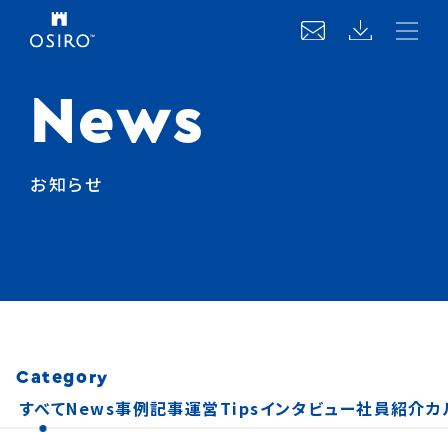
News
お知らせ
Category
すべて
News
事例記事
運営Tips
インタビュー
社員紹介
カ