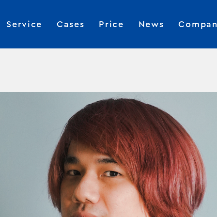
Service
Cases
Price
News
Compan