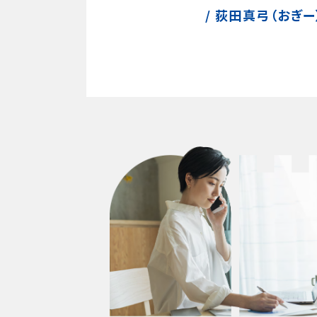
/ 荻田真弓（おぎー