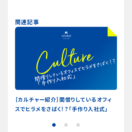
関連記事
〜「実
［カルチャー紹介］間借りしているオフィ
［カ
スでヒラメをさばく！？「手作り入社式」
めの
給」