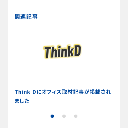
関連記事
』の聞
Think Dにオフィス取材記事が掲載され
小説
真を愛
ました
学の
んの創
6,5
谷で開
深め