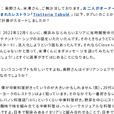
 ：
奥野さん、米澤さん、ご無沙汰しております
。お二人がオーナ
から生まれたレストラン「
Trattoria Tabulé
」（以下、タブレ）のこと
で計画がスタートしましたか？
：
2022年12月くらいに、横浜みなとみらいエリアに当時開発中だっ
テナントリーシングのお話をいただいたんです。そのときちょうどClos
月スタート）、法人化しようという話もあったんです。それならClose t
んじゃないかと思って、米澤くんにまずメッセージを送ってみたんで
ましょう！」とすぐに返事がきてはじめることになりました。
」というコンセプトも珍しいですよね。奥野さんはイタリアンシェフ
なのでしょうか？
：
僕が中東料理好きっていうのが大きいかもしれません（笑）。20代
ーヨークのレストランはよく知っています。そのなかでも一番好きな
レバノン料理店「ilili」というくらい中東料理好き。野菜を中心にス
と酸味で味を組み立てる中東料理は、ヘルシーでカジュアルな料理と
ですよ。日本で馴染みあるイタリアンと組み合わせることで、日本