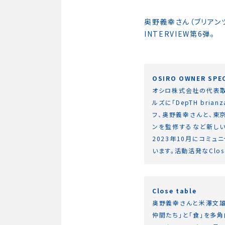
奥野義幸さん（ブリアンツァ
INTERVIEW第6弾。
OSIRO OWNER SPEC
オシロ株式会社の代表取
ルズに「DepTH br
フ、奥野義幸さんと、東
ンを監修するなど新しいシ
2023年10月にコミュニ
います。活動活発なClo
Close table
奥野義幸さんと米澤文雄さ
仲間たち」と「食」を多