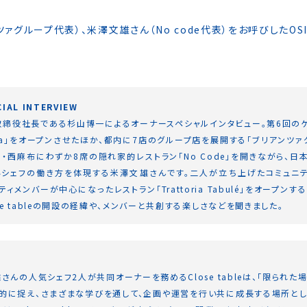
グループ代表）、米澤文雄さん（No code代表）をお呼びしたOSIRO
IAL INTERVIEW
締役社長である杉山博一によるオーナースペシャルインタビュー。第6回の
ianza」をオープンさせたほか、都内に7店のグループ店を展開する「ブリアンツ
京・西麻布にわずか8席の隠れ家的レストラン「No Code」を開きながら、日
ェフの働き方を体現する米澤文雄さんです。二人が立ち上げたコミュニティ「Cl
ティメンバーが中心になったレストラン「Trattoria Tabulé」をオープ
se tableの開設の経緯や、メンバーと共創する楽しさなどを聞きました。
んの人気シェフ2人が共同オーナーを務めるClose tableは、「限られた
角的に捉え、さまざまな学びを通して、企画や運営を行い共に成長する場所として