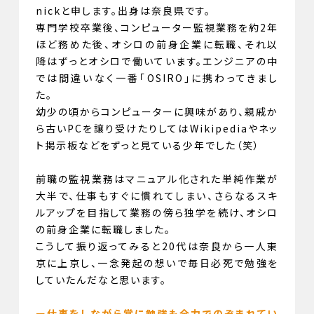
nickと申します。出身は奈良県です。
専門学校卒業後、コンピューター監視業務を約2年
ほど務めた後、オシロの前身企業に転職、それ以
降はずっとオシロで働いています。エンジニアの中
では間違いなく一番「OSIRO」に携わってきまし
た。
幼少の頃からコンピューターに興味があり、親戚か
ら古いPCを譲り受けたりしてはWikipediaやネッ
ト掲示板などをずっと見ている少年でした（笑）
前職の監視業務はマニュアル化された単純作業が
大半で、仕事もすぐに慣れてしまい、さらなるスキ
ルアップを目指して業務の傍ら独学を続け、オシロ
の前身企業に転職しました。
こうして振り返ってみると20代は奈良から一人東
京に上京し、一念発起の想いで毎日必死で勉強を
していたんだなと思います。
ー仕事をしながら常に勉強も全力でのぞまれてい