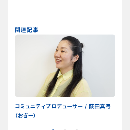
関連記事
hin）
コミュニティプロデューサー / 荻田真弓
コミ
（おぎー）
ィプロ
（min