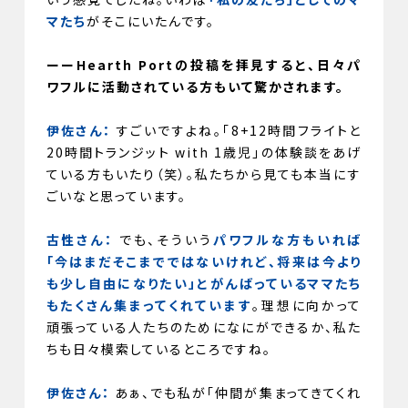
マたち
がそこにいたんです。
ーーHearth Portの投稿を拝見すると、日々パ
ワフルに活動されている方もいて驚かされます。
伊佐さん：
すごいですよね。「8+12時間フライトと
20時間トランジット with 1歳児」の体験談をあげ
ている方もいたり（笑）。私たちから見ても本当にす
ごいなと思っています。
古性さん：
でも、そういう
パワフルな方もいれば
「今はまだそこまでではないけれど、将来は今より
も少し自由になりたい」とがんばっているママたち
もたくさん集まってくれています
。理想に向かって
頑張っている人たちのためになにができるか、私た
ちも日々模索しているところですね。
伊佐さん：
あぁ、でも私が「仲間が集まってきてくれ