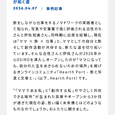
が拓く道
事例記事
2026.04.07
旅をしながら仕事をするノマドワークの実践者とし
て知られ、写真や文筆業で高く評価される古性のち
さんと伊佐知美さん。同時期に出産を経験し、現在
は「ママ × 旅 × 仕事」と、ママとしての自分と旅
そして創作活動が共存する、新たな道を切り拓い
ています。そんな古性さんと伊佐さんが2026年か
らOSIROを導入しオープンしたのが「ママになって
も、自分の人生をあきらめないための場所」を掲げ
るオンラインコミュニティ「Hearth Port - 旅と写
真と文章と-」（以下、Hearth Port）です。
“「ママである私」と「創作する私」がやさしく共存
できる場所”が生まれた背景やオープンから3か月
が過ぎた現在の姿、思い描く未来像とはどのような
ものなのでしょうか。おふたりに聞きました。