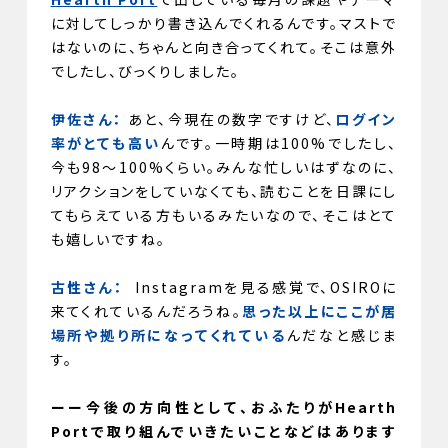
に対してしっかり書き込んでくれるんです。マストで
はないのに、ちゃんと向き合ってくれて。そこは意外
でしたし、びっくりしました。
伊佐さん：
あと、今現在の数字ですけど、
ログイン
率がとても高い
んです。一時期は100%でしたし、
今も98〜100%くらい。みんな忙しいはずなのに、
リアクションをしていなくても、読むことを日課にし
てもらえている方もいるみたいなので、そこはとて
も嬉しいですね。
古性さん：
Instagramを見る感覚で、OSIROに
来てくれているんだろうね。
思った以上にここが居
場所や拠り所になってくれている
んだなと感じま
す。
ーー今後の方向性として、おふたりがHearth
Portで取り組んでいきたいことなどはあります