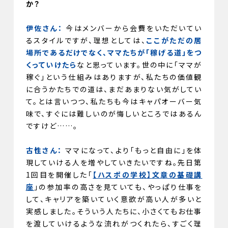
か？
伊佐さん：
今はメンバーから会費をいただいてい
るスタイルですが、理想としては、
ここがただの居
場所であるだけでなく、ママたちが「稼げる道」をつ
くっていけたら
なと思っています。世の中に「ママが
稼ぐ」という仕組みはありますが、私たちの価値観
に合うかたちでの道は、まだあまりない気がしてい
て。とは言いつつ、私たちも今はキャパオーバー気
味で、すぐには難しいのが悔しいところではあるん
ですけど……。
古性さん：
ママになって、より「もっと自由に」を体
現していける人を増やしていきたいですね。先日第
1回目を開催した「
【ハスポの学校】文章の基礎講
座
」の参加率の高さを見ていても、やっぱり仕事を
して、キャリアを築いていく意欲が高い人が多いと
実感しました。そういう人たちに、小さくてもお仕事
を渡していけるような流れがつくれたら、すごく理