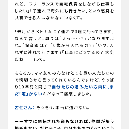
れど、「フリーランスで自宅保育をしながら仕事も
したい」「子連れで海外にも行きたい」という感覚を
共有できる人はなかなかいなくて。
「来月からベトナムに子連れで3週間行ってきます」
なんて言うと、周りは「えっ……？」となりますよ
ね。「保育園は？」「0歳から入れるの？」「いや、入
れずに連れて行きます」「仕事はどうするの？ 大変
だね……」って。
もちろん、ママ友のみんなはとても良い人たちなの
で親切心から言ってくれているんですけど、やっぱ
り10年前と同じで
自分たちの進みたい方向に、ま
だ「道」がない
んだなって痛感しました。
古性さん：
そうそう、本当に道がない。
ーーすでに開拓された道もなければ、仲間が集う
場所もない。だからこそ、自分たちでつくっていこう