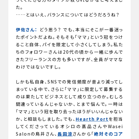
た。
……とはいえ、バランスについてはどうだろうね？
伊佐さん：
どう思う？ でも、本当にそこが一番迷っ
たポイントだよね。そもそも「ママ」という冠をつけ
ること自体、パイを限定して小さくしてしまう。私た
ちのフォロワーさんは20代の頃から一緒に歩んで
きたフリーランスの方も多いですが、全員がママな
わけではないですし。
しかも私自身、SNSでの発信頻度が昔より減ってし
まっている中で、さらに「ママ」に限定して募集する
のは果たしてビジネスとして成り立つのか。むしろ
間違っているんじゃないか、とまで悩んで。一時は
「ママ」という冠を取り去ったほうがいいんじゃない
か、と相談もしました。でも、
Hearth Port
を担当
してくださっているオシロの髙品さんやWasei
Salonの鳥井さん、
長田涼
さんから「
絶対そのコア