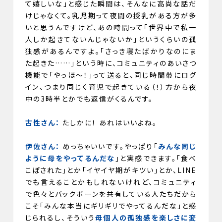
て嬉しいな」と感じた瞬間は、そんなに高尚な話だ
けじゃなくて。乳児期って夜間の授乳がある方が多
いと思うんですけど、あの時間って「世界中で私一
人しか起きてないんじゃないか」というくらいの孤
独感があるんですよ。「さっき寝たばかりなのにま
た起きた……」という時に、コミュニティのあいさつ
機能で「やっほ〜！」って送ると、同じ時間帯にログ
イン、つまり同じく育児で起きている（！）方から夜
中の3時半とかでも返信がくるんです。
古性さん：
たしかに！ あれはいいよね。
伊佐さん：
めっちゃいいです。やっぱり「
みんな同じ
ように母をやってるんだな
」と実感できます。「食べ
こぼされた」とか「イヤイヤ期がキツい」とか、LINE
でも言えることかもしれないけれど、コミュニティ
で色々とバックボーンを共有している人たちだから
こそ「みんな本当にギリギリでやってるんだな」と感
じられるし、そういう
母個人の孤独感を楽しさに変