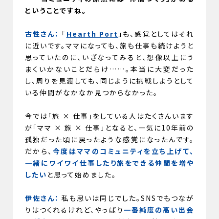
ということですね。
古性さん：
「
Hearth Port
」も、感覚としてはそれ
に近いです。ママになっても、旅も仕事も続けようと
思っていたのに、いざなってみると、想像以上にう
まくいかないことだらけ……。本当に大変だった
し、周りを見渡しても、同じように挑戦しようとして
いる仲間がなかなか見つからなかった。
今では「旅 × 仕事」をしている人はたくさんいます
が「ママ × 旅 × 仕事」となると、一気に10年前の
孤独だった頃に戻ったような感覚になったんです。
だから、
今度はママのコミュニティを立ち上げて、
一緒にワイワイ仕事したり旅をできる仲間を増や
したい
と思って始めました。
伊佐さん：
私も思いは同じでした。SNSでもつなが
りはつくれるけれど、やっぱり
一番純度の高い出会