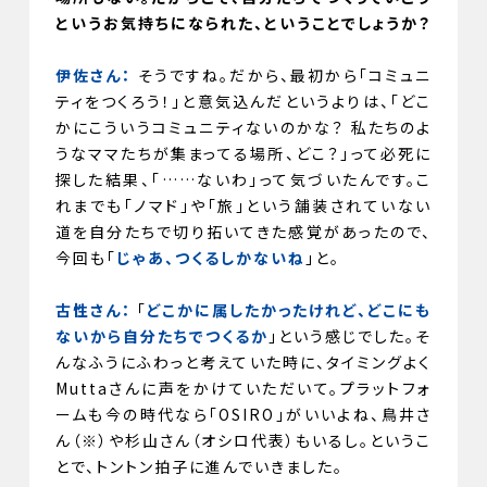
というお気持ちになられた、ということでしょうか？
伊佐さん：
そうですね。だから、最初から「コミュニ
ティをつくろう！」と意気込んだというよりは、「どこ
かにこういうコミュニティないのかな？ 私たちのよ
うなママたちが集まってる場所、どこ？」って必死に
探した結果、「……ないわ」って気づいたんです。こ
れまでも「ノマド」や「旅」という舗装されていない
道を自分たちで切り拓いてきた感覚があったので、
今回も「
じゃあ、つくるしかないね
」と。
古性さん：
「
どこかに属したかったけれど、どこにも
ないから自分たちでつくるか
」という感じでした。そ
んなふうにふわっと考えていた時に、タイミングよく
Muttaさんに声をかけていただいて。プラットフォ
ームも今の時代なら「OSIRO」がいいよね、鳥井さ
ん（※）や杉山さん（オシロ代表）もいるし。というこ
とで、トントン拍子に進んでいきました。