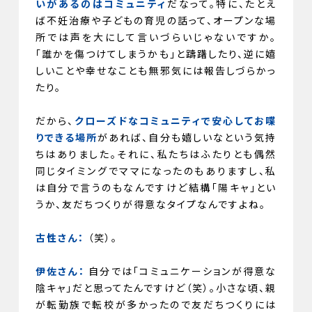
いがあるのはコミュニティ
だなって。特に、たとえ
ば不妊治療や子どもの育児の話って、オープンな場
所では声を大にして言いづらいじゃないですか。
「誰かを傷つけてしまうかも」と躊躇したり、逆に嬉
しいことや幸せなことも無邪気には報告しづらかっ
たり。
だから、
クローズドなコミュニティで安心してお喋
りできる場所
があれば、自分も嬉しいなという気持
ちはありました。それに、私たちはふたりとも偶然
同じタイミングでママになったのもありますし、私
は自分で言うのもなんですけど結構「陽キャ」とい
うか、友だちつくりが得意なタイプなんですよね。
古性さん：
（笑）。
伊佐さん：
自分では「コミュニケーションが得意な
陰キャ」だと思ってたんですけど（笑）。小さな頃、親
が転勤族で転校が多かったので友だちつくりには