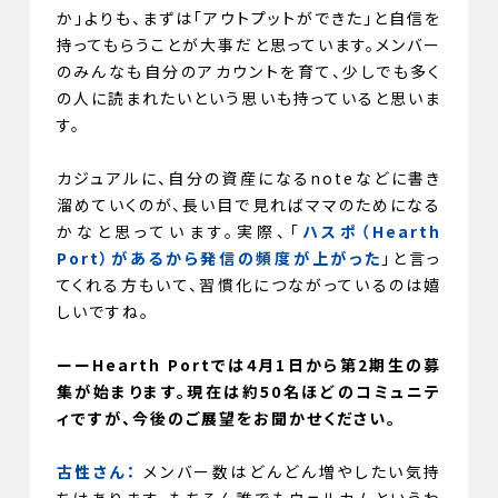
か」よりも、まずは「アウトプットができた」と自信を
持ってもらうことが大事だと思っています。メンバー
のみんなも自分のアカウントを育て、少しでも多く
の人に読まれたいという思いも持っていると思いま
す。
カジュアルに、自分の資産になるnoteなどに書き
溜めていくのが、長い目で見ればママのためになる
かなと思っています。実際、「
ハスポ（Hearth
Port）があるから発信の頻度が上がった
」と言っ
てくれる方もいて、習慣化につながっているのは嬉
しいですね。
ーーHearth Portでは4月1日から第2期生の募
集が始まります。現在は約50名ほどのコミュニテ
ィですが、今後のご展望をお聞かせください。
古性さん：
メンバー数はどんどん増やしたい気持
ちはあります。もちろん誰でもウェルカムというわ