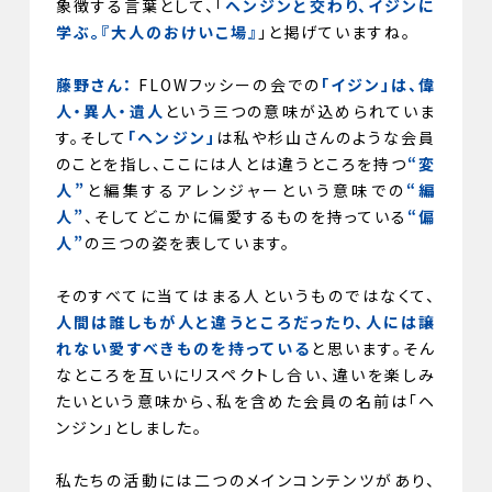
象徴する言葉として、「
ヘンジンと交わり、イジンに
学ぶ。『大人のおけいこ場』
」と掲げていますね。
藤野さん：
FLOWフッシーの会での
「イジン」は、偉
人・異人・遺人
という三つの意味が込められていま
す。そして
「ヘンジン」
は私や杉山さんのような会員
のことを指し、ここには人とは違うところを持つ
“変
人”
と編集するアレンジャーという意味での
“編
人”
、そしてどこかに偏愛するものを持っている
“偏
人”
の三つの姿を表しています。
そのすべてに当てはまる人というものではなくて、
人間は誰しもが人と違うところだったり、人には譲
れない愛すべきものを持っている
と思います。そん
なところを互いにリスペクトし合い、違いを楽しみ
たいという意味から、私を含めた会員の名前は「ヘ
ンジン」としました。
私たちの活動には二つのメインコンテンツがあり、