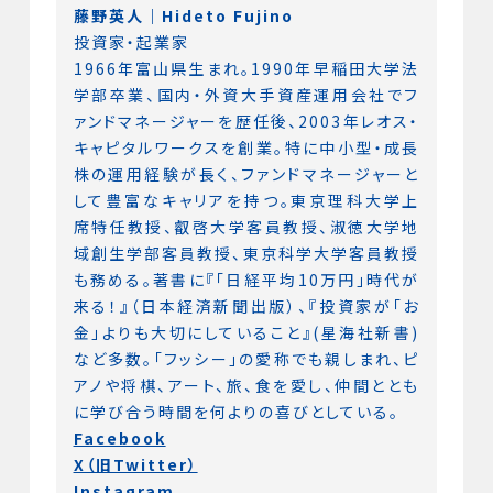
藤野英人｜Hideto Fujino
投資家・起業家
1966年富山県生まれ。1990年早稲田大学法
学部卒業、国内・外資大手資産運用会社でフ
ァンドマネージャーを歴任後、2003年レオス・
キャピタルワークスを創業。特に中小型・成長
株の運用経験が長く、ファンドマネージャーと
して豊富なキャリアを持つ。東京理科大学上
席特任教授、叡啓大学客員教授、淑徳大学地
域創生学部客員教授、東京科学大学客員教授
も務める。著書に『「日経平均10万円」時代が
来る！』（日本経済新聞出版）、『投資家が「お
金」よりも大切にしていること』(星海社新書)
など多数。「フッシー」の愛称でも親しまれ、ピ
アノや将棋、アート、旅、食を愛し、仲間ととも
に学び合う時間を何よりの喜びとしている。
Facebook
X（旧Twitter）
Instagram