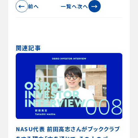
←
→
前へ
一覧へ
次へ
関連記事
出した
NASU代表 前田高志さんがブッククラブ
投資