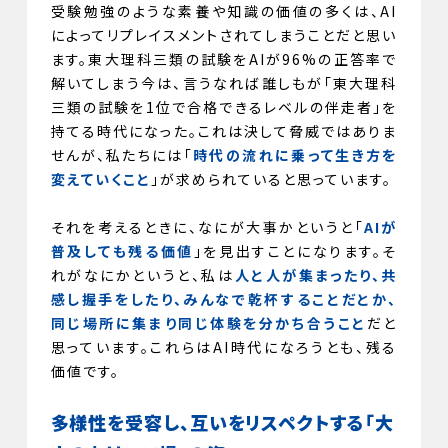
受験勉強のような素養や知識の価値の多くは、AI
によってリプレイスメントされてしまうことだと思い
ます。東大理科三類の試験をAIが96%の正答率で
解いてしまう今は、言うなれば誰しもが「東大理科
三類の試験を1位で合格できるレベルの伴走者」を
持てる時代になった。これは決して脅威ではありま
せんが、私たちには「
時代の流れに乗って生き方を
変えていくこと
」が求められていると思っています。
それを考えるときに、なにが大事かというと「
AIが
普及しても残る価値
」を見出すことになります。そ
れがなにかというと、私は
人と人が集まったり、共
感し握手をしたり、みんなで乾杯することだとか、
同じ場所に集まり同じ体験を分かち合うこと
だと
思っています。これらはAI時代になろうとも、残る
価値です。
多様性を受容し、互いをリスペクトする「大