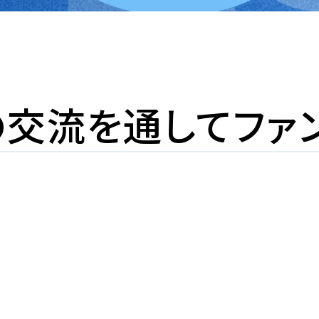
の
交流を通して
ファ