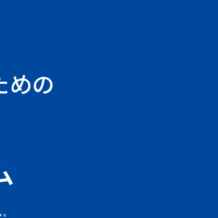
ための
ム
。